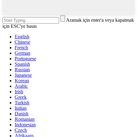
Aramak için enter'a veya kapatmak
için ESC'ye basın
English
Chinese
French
German
Portuguese
Spanish
Russian
Japanese
Korean
Arabic
Irish
Greek
Turkish
Italian
Danish
Romanian
Indonesian
Czech
Afrikaans