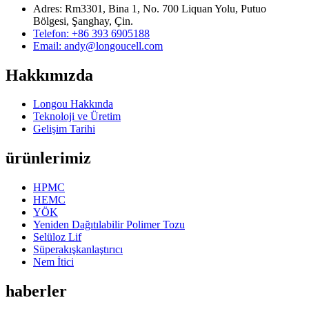
Adres: Rm3301, Bina 1, No. 700 Liquan Yolu, Putuo
Bölgesi, Şanghay, Çin.
Telefon: +86 393 6905188
Email: andy@longoucell.com
Hakkımızda
Longou Hakkında
Teknoloji ve Üretim
Gelişim Tarihi
ürünlerimiz
HPMC
HEMC
YÖK
Yeniden Dağıtılabilir Polimer Tozu
Selüloz Lif
Süperakışkanlaştırıcı
Nem İtici
haberler