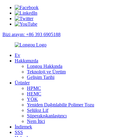
Bizi arayın: +86 393 6905188
Ev
Hakkımızda
Longou Hakkında
Teknoloji ve Üretim
Gelişim Tarihi
Ürünler
HPMC
HEMC
YÖK
Yeniden Dağıtılabilir Polimer Tozu
Selüloz Lif
Süperakışkanlaştırıcı
Nem İtici
İndirmek
SSS