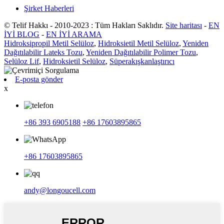
Şirket Haberleri
© Telif Hakkı - 2010-2023 : Tüm Hakları Saklıdır.
Site haritası
-
EN
İYİ BLOG
-
EN İYİ ARAMA
Hidroksipropil Metil Selüloz
,
Hidroksietil Metil Selüloz
,
Yeniden
Dağıtılabilir Lateks Tozu
,
Yeniden Dağıtılabilir Polimer Tozu
,
Selüloz Lif
,
Hidroksietil Selüloz
,
Süperakışkanlaştırıcı
E-posta gönder
x
+86 393 6905188
+86 17603895865
+86 17603895865
andy@longoucell.com