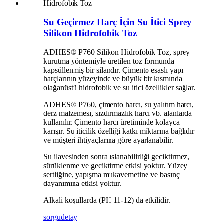
Su Geçirmez Harç İçin Su İtici Sprey
Silikon Hidrofobik Toz
ADHES® P760 Silikon Hidrofobik Toz, sprey
kurutma yöntemiyle üretilen toz formunda
kapsüllenmiş bir silandır. Çimento esaslı yapı
harçlarının yüzeyinde ve büyük bir kısmında
olağanüstü hidrofobik ve su itici özellikler sağlar.
ADHES® P760, çimento harcı, su yalıtım harcı,
derz malzemesi, sızdırmazlık harcı vb. alanlarda
kullanılır. Çimento harcı üretiminde kolayca
karışır. Su iticilik özelliği katkı miktarına bağlıdır
ve müşteri ihtiyaçlarına göre ayarlanabilir.
Su ilavesinden sonra ıslanabilirliği geciktirmez,
sürüklenme ve geciktirme etkisi yoktur. Yüzey
sertliğine, yapışma mukavemetine ve basınç
dayanımına etkisi yoktur.
Alkali koşullarda (PH 11-12) da etkilidir.
sorgu
detay