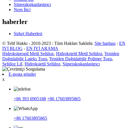
Süperakışkanlaştırıcı
Nem İtici
haberler
Şirket Haberleri
© Telif Hakkı - 2010-2023 : Tüm Hakları Saklıdır.
Site haritası
-
EN
İYİ BLOG
-
EN İYİ ARAMA
Hidroksipropil Metil Selüloz
,
Hidroksietil Metil Selüloz
,
Yeniden
Dağıtılabilir Lateks Tozu
,
Yeniden Dağıtılabilir Polimer Tozu
,
Selüloz Lif
,
Hidroksietil Selüloz
,
Süperakışkanlaştırıcı
E-posta gönder
x
+86 393 6905188
+86 17603895865
+86 17603895865