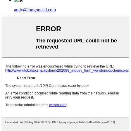
andy@longoucell.com