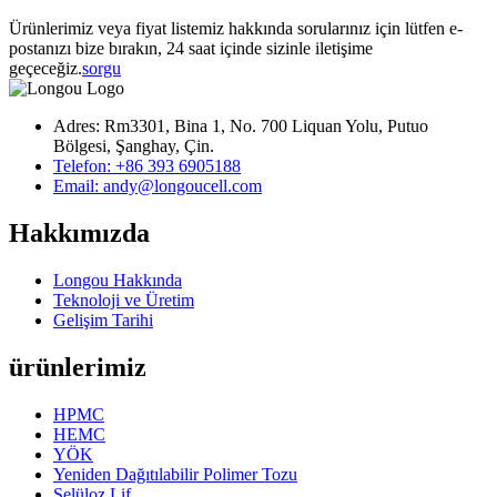
Ürünlerimiz veya fiyat listemiz hakkında sorularınız için lütfen e-
postanızı bize bırakın, 24 saat içinde sizinle iletişime
geçeceğiz.
sorgu
Adres: Rm3301, Bina 1, No. 700 Liquan Yolu, Putuo
Bölgesi, Şanghay, Çin.
Telefon: +86 393 6905188
Email: andy@longoucell.com
Hakkımızda
Longou Hakkında
Teknoloji ve Üretim
Gelişim Tarihi
ürünlerimiz
HPMC
HEMC
YÖK
Yeniden Dağıtılabilir Polimer Tozu
Selüloz Lif