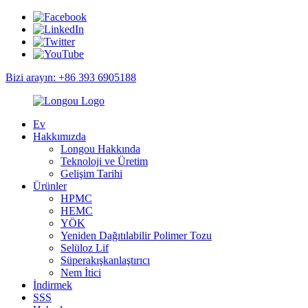
Bizi arayın: +86 393 6905188
Ev
Hakkımızda
Longou Hakkında
Teknoloji ve Üretim
Gelişim Tarihi
Ürünler
HPMC
HEMC
YÖK
Yeniden Dağıtılabilir Polimer Tozu
Selüloz Lif
Süperakışkanlaştırıcı
Nem İtici
İndirmek
SSS