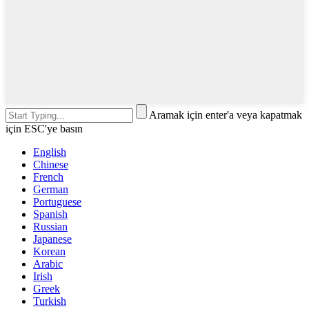
Aramak için enter'a veya kapatmak
için ESC'ye basın
English
Chinese
French
German
Portuguese
Spanish
Russian
Japanese
Korean
Arabic
Irish
Greek
Turkish