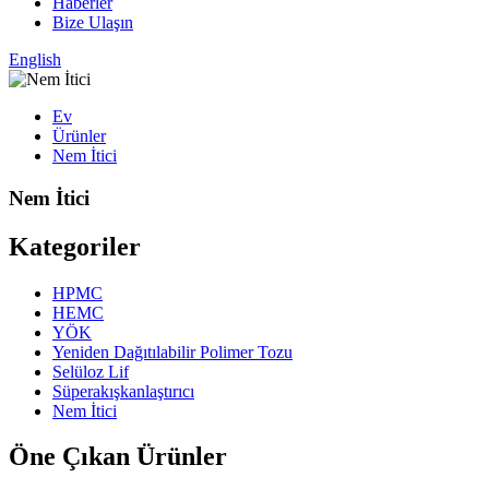
Haberler
Bize Ulaşın
English
Ev
Ürünler
Nem İtici
Nem İtici
Kategoriler
HPMC
HEMC
YÖK
Yeniden Dağıtılabilir Polimer Tozu
Selüloz Lif
Süperakışkanlaştırıcı
Nem İtici
Öne Çıkan Ürünler