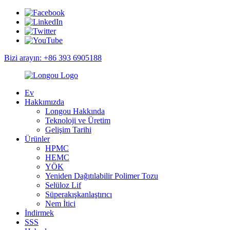
Bizi arayın: +86 393 6905188
Ev
Hakkımızda
Longou Hakkında
Teknoloji ve Üretim
Gelişim Tarihi
Ürünler
HPMC
HEMC
YÖK
Yeniden Dağıtılabilir Polimer Tozu
Selüloz Lif
Süperakışkanlaştırıcı
Nem İtici
İndirmek
SSS