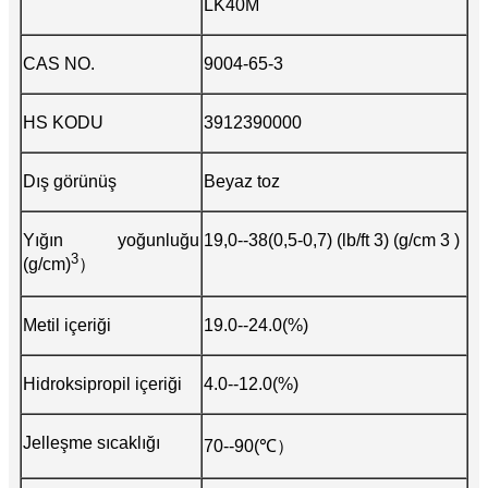
LK40M
CAS NO.
9004-65-3
HS KODU
3912390000
Dış görünüş
Beyaz toz
Yığın yoğunluğu
19,0--38(0,5-0,7) (lb/ft 3) (g/cm 3 )
3
(g/cm)
）
Metil içeriği
19.0--24.0(%)
Hidroksipropil içeriği
4.0--12.0(%)
Jelleşme sıcaklığı
70--90(℃）