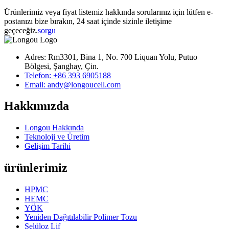
Ürünlerimiz veya fiyat listemiz hakkında sorularınız için lütfen e-
postanızı bize bırakın, 24 saat içinde sizinle iletişime
geçeceğiz.
sorgu
Adres: Rm3301, Bina 1, No. 700 Liquan Yolu, Putuo
Bölgesi, Şanghay, Çin.
Telefon: +86 393 6905188
Email: andy@longoucell.com
Hakkımızda
Longou Hakkında
Teknoloji ve Üretim
Gelişim Tarihi
ürünlerimiz
HPMC
HEMC
YÖK
Yeniden Dağıtılabilir Polimer Tozu
Selüloz Lif