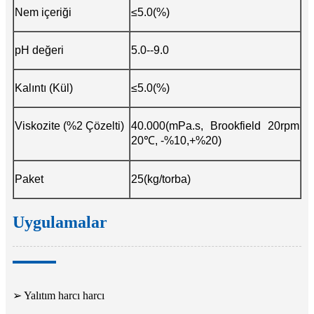
Nem içeriği
≤5.0(%)
pH değeri
5.0--9.0
Kalıntı (Kül)
≤5.0(%)
Viskozite (%2 Çözelti)
40.000(mPa.s, Brookfield 20rpm
20℃, -%10,+%20)
Paket
25(kg/torba)
Uygulamalar
➢ Yalıtım harcı harcı