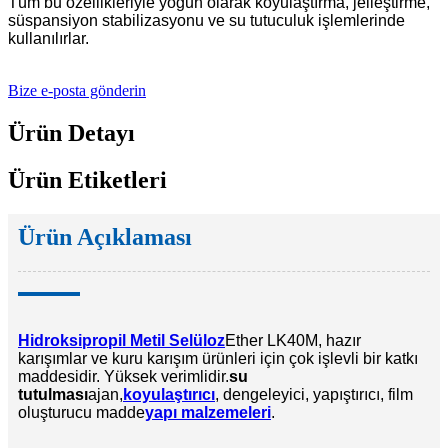
Tüm bu özellikleriyle yoğun olarak koyulaştırma, jelleştirme,
süspansiyon stabilizasyonu ve su tutuculuk işlemlerinde
kullanılırlar.
Bize e-posta gönderin
Ürün Detayı
Ürün Etiketleri
Ürün Açıklaması
Hidroksipropil Metil Selüloz
Ether LK40M, hazır
karışımlar ve kuru karışım ürünleri için çok işlevli bir katkı
maddesidir. Yüksek verimlidir.
su
tutulması
ajan,
koyulaştırıcı
, dengeleyici, yapıştırıcı, film
oluşturucu madde
yapı malzemeleri
.