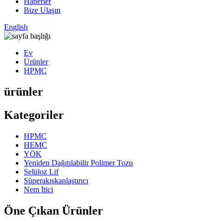
Haberler
Bize Ulaşın
English
Ev
Ürünler
HPMC
ürünler
Kategoriler
HPMC
HEMC
YÖK
Yeniden Dağıtılabilir Polimer Tozu
Selüloz Lif
Süperakışkanlaştırıcı
Nem İtici
Öne Çıkan Ürünler