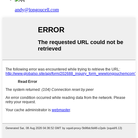
andy@longoucell.com