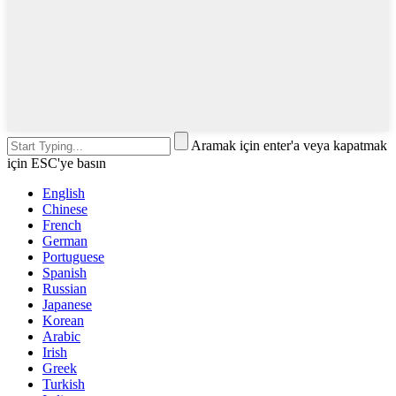
Aramak için enter'a veya kapatmak
için ESC'ye basın
English
Chinese
French
German
Portuguese
Spanish
Russian
Japanese
Korean
Arabic
Irish
Greek
Turkish