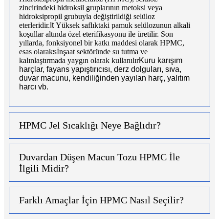
zincirindeki hidroksil gruplarının metoksi veya
hidroksipropil grubuyla değiştirildiği selüloz
eterleridir.
It
Yüksek saflıktaki pamuk selülozunun alkali
koşullar altında özel eterifikasyonu ile üretilir. Son
yıllarda, fonksiyonel bir katkı maddesi olarak HPMC,
esas olarak
s
İnşaat sektöründe su tutma ve
kalınlaştırmada yaygın olarak kullanılır
Kuru karışım
harçlar, fayans yapıştırıcısı, derz dolguları, sıva,
duvar macunu, kendiliğinden yayılan harç, yalıtım
harcı vb.
HPMC Jel Sıcaklığı Neye Bağlıdır?
Duvardan Düşen Macun Tozu HPMC İle
İlgili Midir?
Farklı Amaçlar İçin HPMC Nasıl Seçilir?