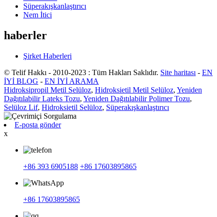
Süperakışkanlaştırıcı
Nem İtici
haberler
Şirket Haberleri
© Telif Hakkı - 2010-2023 : Tüm Hakları Saklıdır.
Site haritası
-
EN
İYİ BLOG
-
EN İYİ ARAMA
Hidroksipropil Metil Selüloz
,
Hidroksietil Metil Selüloz
,
Yeniden
Dağıtılabilir Lateks Tozu
,
Yeniden Dağıtılabilir Polimer Tozu
,
Selüloz Lif
,
Hidroksietil Selüloz
,
Süperakışkanlaştırıcı
E-posta gönder
x
+86 393 6905188
+86 17603895865
+86 17603895865