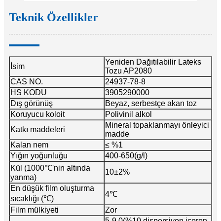
Teknik Özellikler
Yeniden Dağıtılabilir Lateks
İsim
Tozu AP2080
CAS NO.
24937-78-8
HS KODU
3905290000
Dış görünüş
Beyaz, serbestçe akan toz
Koruyucu koloit
Polivinil alkol
Mineral topaklanmayı önleyici
Katkı maddeleri
madde
Kalan nem
≤ %1
Yığın yoğunluğu
400-650(g/l)
Kül (1000℃'nin altında
10±2%
yanma)
En düşük film oluşturma
4℃
sıcaklığı (℃)
Film mülkiyeti
Zor
5-9.0(%10 dispersiyon içeren