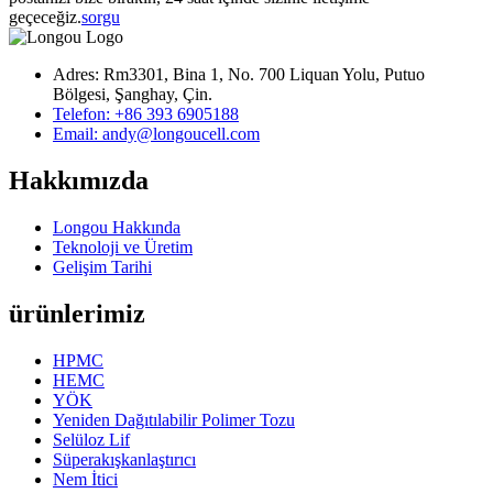
geçeceğiz.
sorgu
Adres: Rm3301, Bina 1, No. 700 Liquan Yolu, Putuo
Bölgesi, Şanghay, Çin.
Telefon: +86 393 6905188
Email: andy@longoucell.com
Hakkımızda
Longou Hakkında
Teknoloji ve Üretim
Gelişim Tarihi
ürünlerimiz
HPMC
HEMC
YÖK
Yeniden Dağıtılabilir Polimer Tozu
Selüloz Lif
Süperakışkanlaştırıcı
Nem İtici