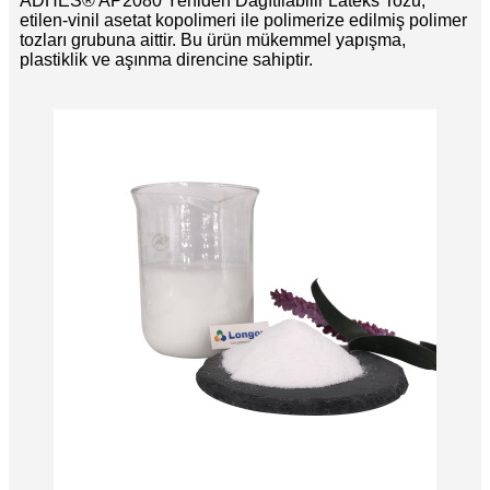
ADHES® AP2080 Yeniden Dağıtılabilir Lateks Tozu,
etilen-vinil asetat kopolimeri ile polimerize edilmiş polimer
tozları grubuna aittir. Bu ürün mükemmel yapışma,
plastiklik ve aşınma direncine sahiptir.