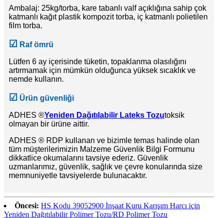
Ambalaj: 25kg/torba, kare tabanlı valf açıklığına sahip çok
katmanlı kağıt plastik kompozit torba, iç katmanlı polietilen
film torba.
☑
Raf ömrü
Lütfen 6 ay içerisinde tüketin, topaklanma olasılığını
artırmamak için mümkün olduğunca yüksek sıcaklık ve
nemde kullanın.
☑
Ürün güvenliği
ADHES ®
Yeniden Dağıtılabilir Lateks Tozu
toksik
olmayan bir ürüne aittir.
ADHES ® RDP kullanan ve bizimle temas halinde olan
tüm müşterilerimizin Malzeme Güvenlik Bilgi Formunu
dikkatlice okumalarını tavsiye ederiz. Güvenlik
uzmanlarımız, güvenlik, sağlık ve çevre konularında size
memnuniyetle tavsiyelerde bulunacaktır.
Öncesi:
HS Kodu 39052900 İnşaat Kuru Karışım Harcı için
Yeniden Dağıtılabilir Polimer Tozu/RD Polimer Tozu