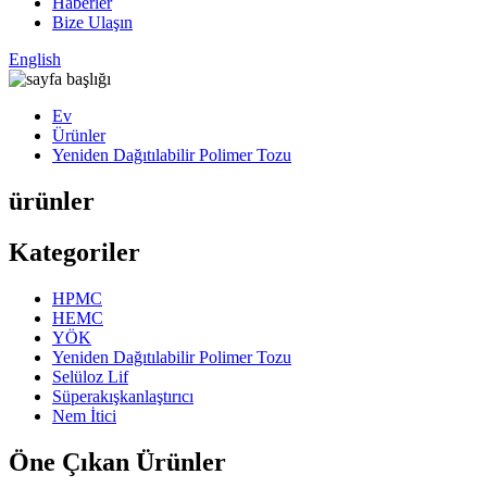
Haberler
Bize Ulaşın
English
Ev
Ürünler
Yeniden Dağıtılabilir Polimer Tozu
ürünler
Kategoriler
HPMC
HEMC
YÖK
Yeniden Dağıtılabilir Polimer Tozu
Selüloz Lif
Süperakışkanlaştırıcı
Nem İtici
Öne Çıkan Ürünler