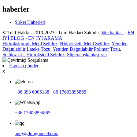
haberler
Şirket Haberleri
© Telif Hakkı - 2010-2023 : Tüm Hakları Saklıdır.
Site haritası
-
EN
İYİ BLOG
-
EN İYİ ARAMA
Hidroksipropil Metil Selüloz
,
Hidroksietil Metil Selüloz
,
Yeniden
Dağıtılabilir Lateks Tozu
,
Yeniden Dağıtılabilir Polimer Tozu
,
Selüloz Lif
,
Hidroksietil Selüloz
,
Süperakışkanlaştırıcı
E-posta gönder
x
+86 393 6905188
+86 17603895865
+86 17603895865
andy@longoucell.com