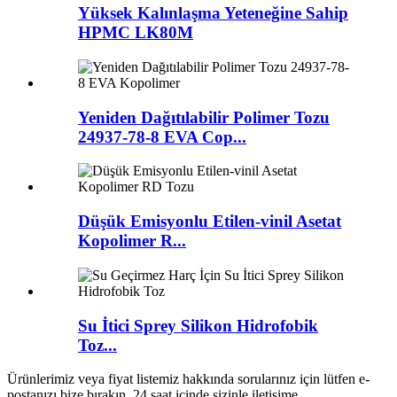
Yüksek Kalınlaşma Yeteneğine Sahip
HPMC LK80M
Yeniden Dağıtılabilir Polimer Tozu
24937-78-8 EVA Cop...
Düşük Emisyonlu Etilen-vinil Asetat
Kopolimer R...
Su İtici Sprey Silikon Hidrofobik
Toz...
Ürünlerimiz veya fiyat listemiz hakkında sorularınız için lütfen e-
postanızı bize bırakın, 24 saat içinde sizinle iletişime