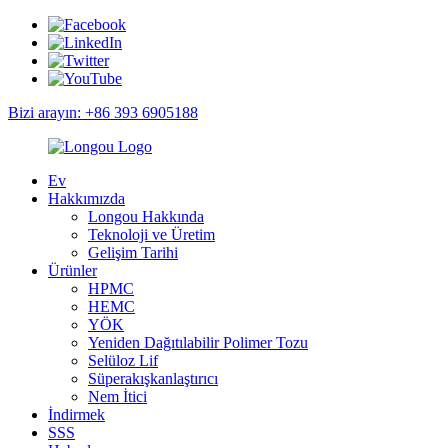
Bizi arayın: +86 393 6905188
Ev
Hakkımızda
Longou Hakkında
Teknoloji ve Üretim
Gelişim Tarihi
Ürünler
HPMC
HEMC
YÖK
Yeniden Dağıtılabilir Polimer Tozu
Selüloz Lif
Süperakışkanlaştırıcı
Nem İtici
İndirmek
SSS