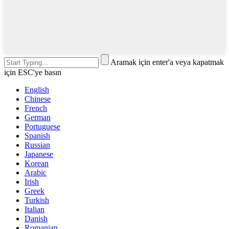
Aramak için enter'a veya kapatmak
için ESC'ye basın
English
Chinese
French
German
Portuguese
Spanish
Russian
Japanese
Korean
Arabic
Irish
Greek
Turkish
Italian
Danish
Romanian