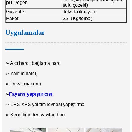
pH Değeri
sulu çözelti)
Güvenlik
Toksik olmayan
Paket
25（Kg/torba）
Uygulamalar
➢ Alçı harcı, bağlama harcı
➢ Yalıtım harcı,
➢ Duvar macunu
➢
Fayans yapıştırıcısı
➢ EPS XPS yalıtım levhası yapıştırma
➢ Kendiliğinden yayılan harç