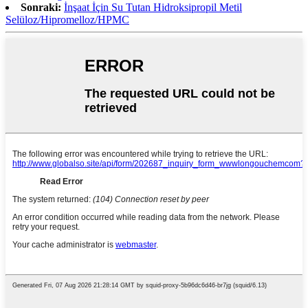
Sonraki:
İnşaat İçin Su Tutan Hidroksipropil Metil
Selüloz/Hipromelloz/HPMC