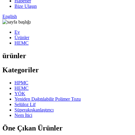
Haberler
Bize Ulaşın
English
Ev
Ürünler
HEMC
ürünler
Kategoriler
HPMC
HEMC
YÖK
Yeniden Dağıtılabilir Polimer Tozu
Selüloz Lif
Süperakışkanlaştırıcı
Nem İtici
Öne Çıkan Ürünler