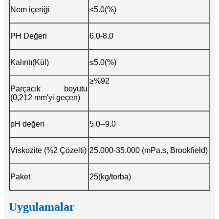
Nem içeriği
≤5.0(%)
PH Değeri
6.0-8.0
Kalıntı(Kül)
≤5.0(%)
≥%92
Parçacık boyutu
(0,212 mm'yi geçen)
pH değeri
5.0--9.0
Viskozite (%2 Çözelti)
25.000-35.000 (mPa.s, Brookfield)
Paket
25(kg/torba)
Uygulamalar