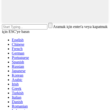
Aramak için enter'a veya kapatmak
için ESC'ye basın
English
Chinese
French
German
Portuguese
Spanish
Russian
Japanese
Korean
Arabic
Irish
Greek
Turkish
Italian
Danish
Romanian