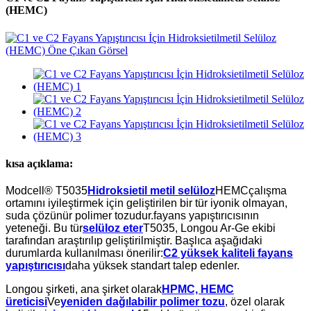
(HEMC)
kısa açıklama:
Modcell® T5035
Hidroksietil metil selüloz
HEMC
çalışma
ortamını iyileştirmek için geliştirilen bir tür iyonik olmayan,
suda çözünür polimer tozudur.
fayans yapıştırıcısının
yeteneği. Bu tür
selüloz eter
T5035, Longou Ar-Ge ekibi
tarafından araştırılıp geliştirilmiştir. Başlıca aşağıdaki
durumlarda kullanılması önerilir:
C2 yüksek kaliteli fayans
yapıştırıcısı
daha yüksek standart talep edenler.
Longou şirketi, ana şirket olarak
HPMC, HEMC
üreticisi
Ve
yeniden dağılabilir polimer tozu
, özel olarak