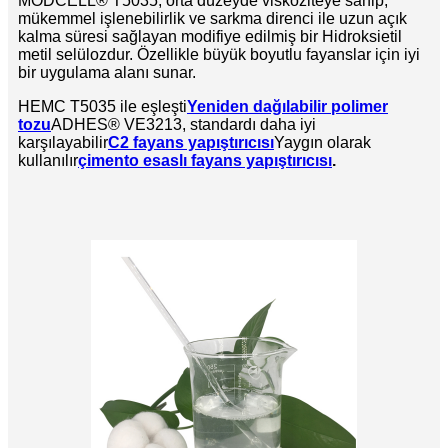
MODCELL® T5035, orta düzeyde viskoziteye sahip,
mükemmel işlenebilirlik ve sarkma direnci ile uzun açık
kalma süresi sağlayan modifiye edilmiş bir Hidroksietil
metil selülozdur. Özellikle büyük boyutlu fayanslar için iyi
bir uygulama alanı sunar.
HEMC T5035 ile eşleşti
Yeniden dağılabilir polimer
tozu
ADHES® VE3213, standardı daha iyi
karşılayabilir
C2 fayans yapıştırıcısı
Yaygın olarak
kullanılır
çimento esaslı fayans yapıştırıcısı
.