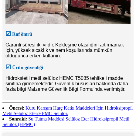
☑
Raf ömrü
Garanti süresi iki yıldır. Kekleşme olasılığını artırmamak
için, yüksek sıcaklık ve nem koşullarında mümkün
olduğunca erken kullanın.
☑
Ürün güvenliği
Hidroksietil metil selüloz HEMC T5035 tehlikeli madde
sınıfına girmemektedir. Güvenlik hususları hakkında daha
fazla bilgi Malzeme Güvenlik Bilgi Formu'nda verilmiştir.
Öncesi:
Kuru Karışım Harç Katkı Maddeleri İçin Hidroksipropil
Metil Selüloz Eter/HPMC Selüloz
Sonraki:
Su Tutma Maddesi Selüloz Eter Hidroksipropil Metil
Selüloz (HPMC)