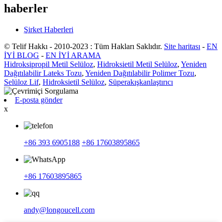
haberler
Şirket Haberleri
© Telif Hakkı - 2010-2023 : Tüm Hakları Saklıdır.
Site haritası
-
EN
İYİ BLOG
-
EN İYİ ARAMA
Hidroksipropil Metil Selüloz
,
Hidroksietil Metil Selüloz
,
Yeniden
Dağıtılabilir Lateks Tozu
,
Yeniden Dağıtılabilir Polimer Tozu
,
Selüloz Lif
,
Hidroksietil Selüloz
,
Süperakışkanlaştırıcı
E-posta gönder
x
+86 393 6905188
+86 17603895865
+86 17603895865
andy@longoucell.com