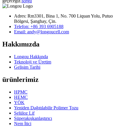
geçeceğiz.
sorgu
Adres: Rm3301, Bina 1, No. 700 Liquan Yolu, Putuo
Bölgesi, Şanghay, Çin.
Telefon: +86 393 6905188
Email: andy@longoucell.com
Hakkımızda
Longou Hakkında
Teknoloji ve Üretim
Gelişim Tarihi
ürünlerimiz
HPMC
HEMC
YÖK
Yeniden Dağıtılabilir Polimer Tozu
Selüloz Lif
Süperakışkanlaştırıcı
Nem İtici