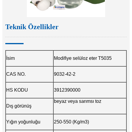
Teknik Özellikler
İsim
Modifiye selüloz eter T5035
CAS NO.
9032-42-2
HS KODU
3912390000
beyaz veya sarımsı toz
Dış görünüş
Yığın yoğunluğu
250-550 (Kg/m3)