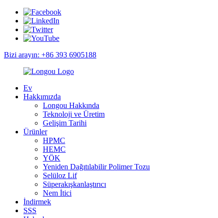
Bizi arayın: +86 393 6905188
Ev
Hakkımızda
Longou Hakkında
Teknoloji ve Üretim
Gelişim Tarihi
Ürünler
HPMC
HEMC
YÖK
Yeniden Dağıtılabilir Polimer Tozu
Selüloz Lif
Süperakışkanlaştırıcı
Nem İtici
İndirmek
SSS