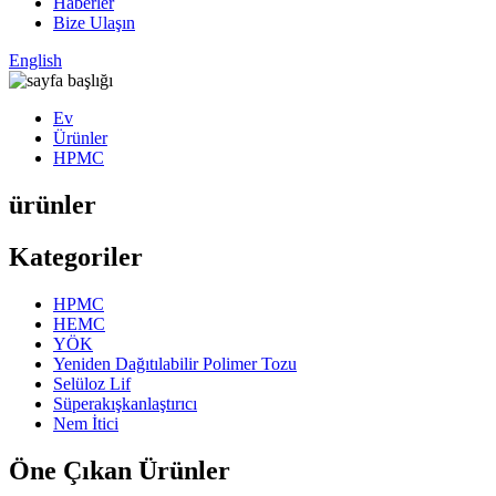
Haberler
Bize Ulaşın
English
Ev
Ürünler
HPMC
ürünler
Kategoriler
HPMC
HEMC
YÖK
Yeniden Dağıtılabilir Polimer Tozu
Selüloz Lif
Süperakışkanlaştırıcı
Nem İtici
Öne Çıkan Ürünler