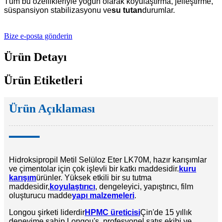
Tüm bu özellikleriyle yoğun olarak koyulaştırma, jelleştirme,
süspansiyon stabilizasyonu ve
su tutan
durumlar.
Bize e-posta gönderin
Ürün Detayı
Ürün Etiketleri
Ürün Açıklaması
Hidroksipropil Metil Selüloz Eter LK70M, hazır karışımlar
ve çimentolar için çok işlevli bir katkı maddesidir.
kuru
karışım
ürünler. Yüksek etkili bir su tutma
maddesidir,
koyulaştırıcı
, dengeleyici, yapıştırıcı, film
oluşturucu madde
yapı malzemeleri
.
Longou şirketi liderdir
HPMC üreticisi
Çin'de 15 yıllık
deneyime sahip Longou's, profesyonel satış ekibi ve