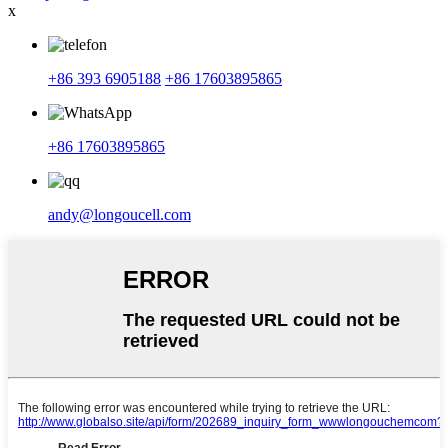
x
+86 393 6905188
+86 17603895865
+86 17603895865
andy@longoucell.com