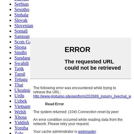
Serbian
Sesotho
Sinhala
Slovak
Slovenian
Somali
Samoan
Scots Gaelic
Shona
Sindhi
Sundanese
Swahili
Tajik
Tamil
Telugu
Thai
Ukrainian
Urdu
Uzbek
Vietnamese
Welsh
Xhosa
Yiddish
Yoruba
Zulu