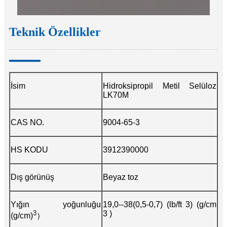
Teknik Özellikler
İsim
Hidroksipropil Metil Selüloz
LK70M
CAS NO.
9004-65-3
HS KODU
3912390000
Dış görünüş
Beyaz toz
Yığın yoğunluğu
19,0--38(0,5-0,7) (lb/ft 3) (g/cm
3
3 )
(g/cm)
）