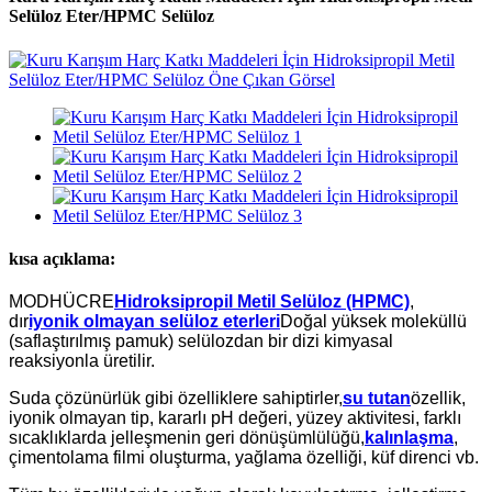
Selüloz Eter/HPMC Selüloz
kısa açıklama:
MODHÜCRE
Hidroksipropil Metil Selüloz (HPMC)
,
dır
iyonik olmayan selüloz eterleri
Doğal yüksek moleküllü
(saflaştırılmış pamuk) selülozdan bir dizi kimyasal
reaksiyonla üretilir.
Suda çözünürlük gibi özelliklere sahiptirler,
su tutan
özellik,
iyonik olmayan tip, kararlı pH değeri, yüzey aktivitesi, farklı
sıcaklıklarda jelleşmenin geri dönüşümlülüğü,
kalınlaşma
,
çimentolama filmi oluşturma, yağlama özelliği, küf direnci vb.