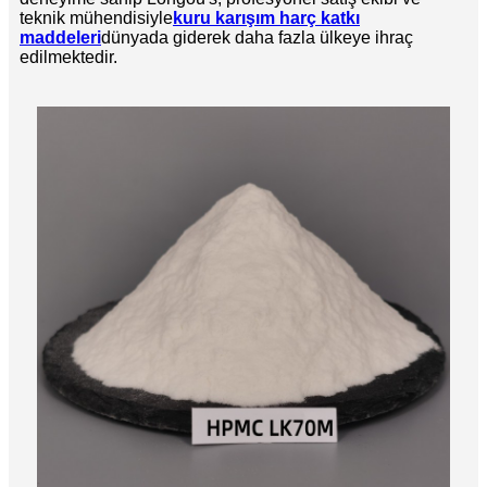
teknik mühendisiyle
kuru karışım harç katkı
maddeleri
dünyada giderek daha fazla ülkeye ihraç
edilmektedir.