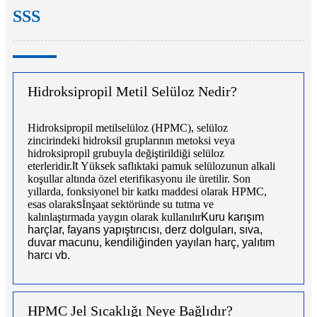
SSS
Hidroksipropil Metil Selüloz Nedir?
Hidroksipropil metilselüloz (HPMC), selüloz
zincirindeki hidroksil gruplarının metoksi veya
hidroksipropil grubuyla değiştirildiği selüloz
eterleridir.
It
Yüksek saflıktaki pamuk selülozunun alkali
koşullar altında özel eterifikasyonu ile üretilir. Son
yıllarda, fonksiyonel bir katkı maddesi olarak HPMC,
esas olarak
s
İnşaat sektöründe su tutma ve
kalınlaştırmada yaygın olarak kullanılır
Kuru karışım
harçlar, fayans yapıştırıcısı, derz dolguları, sıva,
duvar macunu, kendiliğinden yayılan harç, yalıtım
harcı vb.
HPMC Jel Sıcaklığı Neye Bağlıdır?