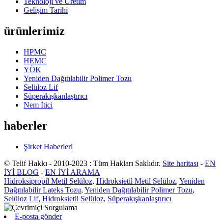
Teknoloji ve Üretim
Gelişim Tarihi
ürünlerimiz
HPMC
HEMC
YÖK
Yeniden Dağıtılabilir Polimer Tozu
Selüloz Lif
Süperakışkanlaştırıcı
Nem İtici
haberler
Şirket Haberleri
© Telif Hakkı - 2010-2023 : Tüm Hakları Saklıdır.
Site haritası
-
EN
İYİ BLOG
-
EN İYİ ARAMA
Hidroksipropil Metil Selüloz
,
Hidroksietil Metil Selüloz
,
Yeniden
Dağıtılabilir Lateks Tozu
,
Yeniden Dağıtılabilir Polimer Tozu
,
Selüloz Lif
,
Hidroksietil Selüloz
,
Süperakışkanlaştırıcı
E-posta gönder