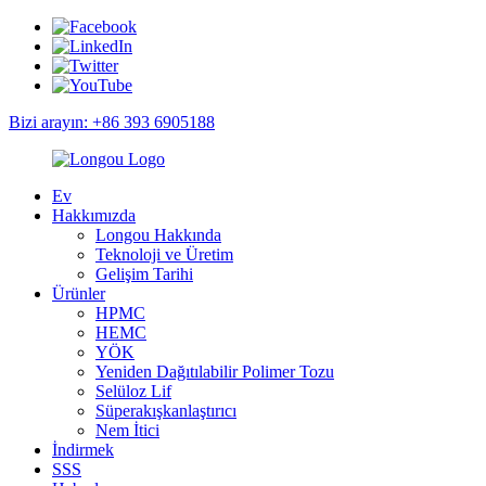
Bizi arayın: +86 393 6905188
Ev
Hakkımızda
Longou Hakkında
Teknoloji ve Üretim
Gelişim Tarihi
Ürünler
HPMC
HEMC
YÖK
Yeniden Dağıtılabilir Polimer Tozu
Selüloz Lif
Süperakışkanlaştırıcı
Nem İtici
İndirmek
SSS