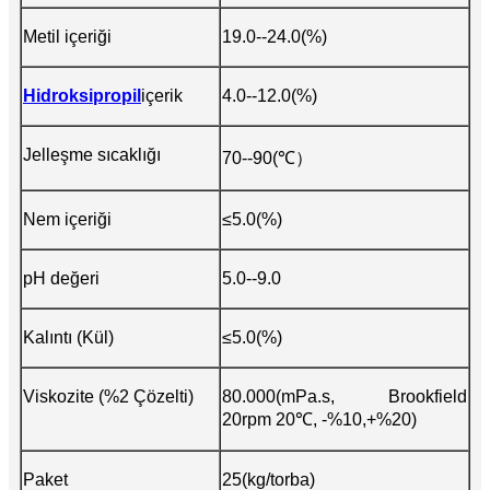
Metil içeriği
19.0--24.0(%)
Hidroksipropil
içerik
4.0--12.0(%)
Jelleşme sıcaklığı
70--90(℃）
Nem içeriği
≤5.0(%)
pH değeri
5.0--9.0
Kalıntı (Kül)
≤5.0(%)
Viskozite (%2 Çözelti)
80.000(mPa.s, Brookfield
20rpm 20℃, -%10,+%20)
Paket
25(kg/torba)