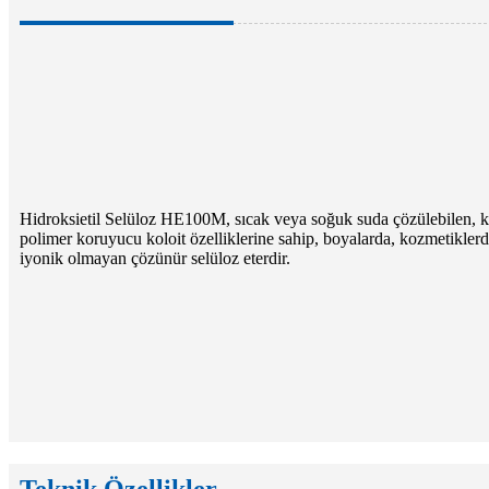
Hidroksietil Selüloz HE100M, sıcak veya soğuk suda çözülebilen, koy
polimer koruyucu koloit özelliklerine sahip, boyalarda, kozmetiklerde,
iyonik olmayan çözünür selüloz eterdir.
Teknik Özellikler