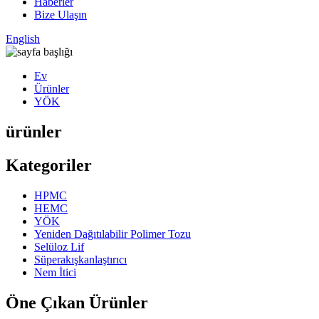
Haberler
Bize Ulaşın
English
Ev
Ürünler
YÖK
ürünler
Kategoriler
HPMC
HEMC
YÖK
Yeniden Dağıtılabilir Polimer Tozu
Selüloz Lif
Süperakışkanlaştırıcı
Nem İtici
Öne Çıkan Ürünler