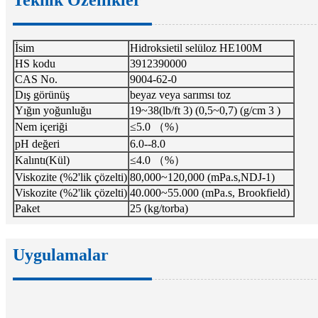
İsim
Hidroksietil selüloz HE100M
HS kodu
3912390000
CAS No.
9004-62-0
Dış görünüş
beyaz veya sarımsı toz
Yığın yoğunluğu
19~38(lb/ft 3) (0,5~0,7) (g/cm 3 )
Nem içeriği
≤5.0 （%）
pH değeri
6.0--8.0
Kalıntı(Kül)
≤4.0 （%）
Viskozite (%2'lik çözelti)
80,000~120,000 (mPa.s,NDJ-1)
Viskozite (%2'lik çözelti)
40.000~55.000 (mPa.s, Brookfield)
Paket
25 (kg/torba)
Uygulamalar