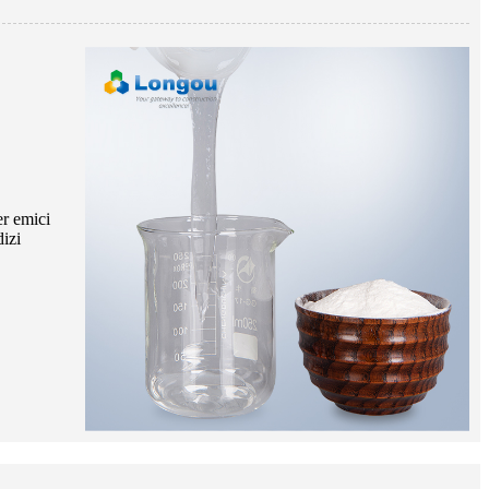
er emici
dizi