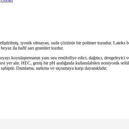
geliştirilmiş, iyonik olmayan, suda çözünür bir polimer tozudur. Lateks bo
eyaz ila hafif sarı granüler tozdur.
ayı koyulaştırmanın yanı sıra emülsifiye edici, dağıtıcı, dengeleyici ve 
itesi yer alır. HEC, geniş bir pH aralığında kullanılabilen noniyonik sel
a sahiptir. Damlama, sarkma ve sıçramaya karşı dayanıklıdır.