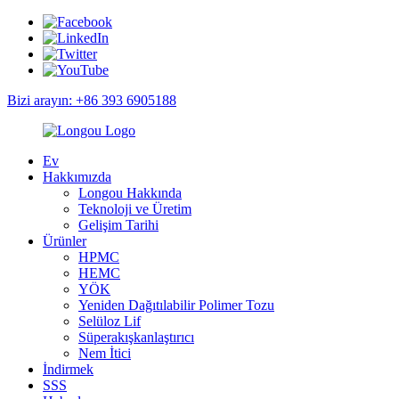
Bizi arayın: +86 393 6905188
Ev
Hakkımızda
Longou Hakkında
Teknoloji ve Üretim
Gelişim Tarihi
Ürünler
HPMC
HEMC
YÖK
Yeniden Dağıtılabilir Polimer Tozu
Selüloz Lif
Süperakışkanlaştırıcı
Nem İtici
İndirmek
SSS