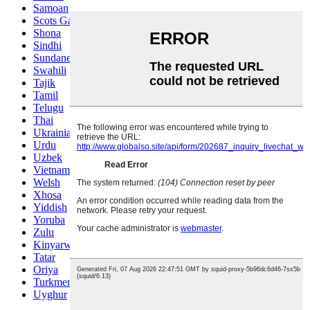
Samoan
Scots Gaelic
Shona
Sindhi
Sundanese
Swahili
Tajik
Tamil
Telugu
Thai
Ukrainian
Urdu
Uzbek
Vietnamese
Welsh
Xhosa
Yiddish
Yoruba
Zulu
Kinyarwanda
Tatar
Oriya
Turkmen
Uyghur