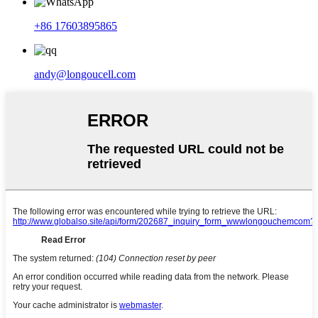
+86 17603895865
andy@longoucell.com