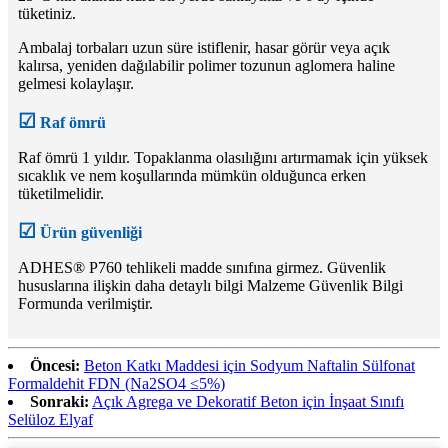
tüketiniz.
Ambalaj torbaları uzun süre istiflenir, hasar görür veya açık
kalırsa, yeniden dağılabilir polimer tozunun aglomera haline
gelmesi kolaylaşır.
☑
Raf ömrü
Raf ömrü 1 yıldır. Topaklanma olasılığını artırmamak için yüksek
sıcaklık ve nem koşullarında mümkün olduğunca erken
tüketilmelidir.
☑
Ürün güvenliği
ADHES® P760 tehlikeli madde sınıfına girmez. Güvenlik
hususlarına ilişkin daha detaylı bilgi Malzeme Güvenlik Bilgi
Formunda verilmiştir.
Öncesi:
Beton Katkı Maddesi için Sodyum Naftalin Sülfonat
Formaldehit FDN (Na2SO4 ≤5%)
Sonraki:
Açık Agrega ve Dekoratif Beton için İnşaat Sınıfı
Selüloz Elyaf