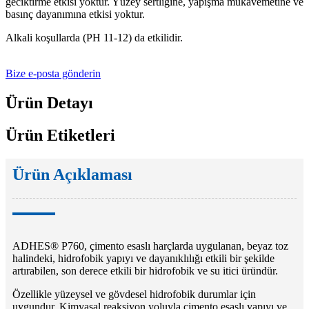
geciktirme etkisi yoktur. Yüzey sertliğine, yapışma mukavemetine ve
basınç dayanımına etkisi yoktur.
Alkali koşullarda (PH 11-12) da etkilidir.
Bize e-posta gönderin
Ürün Detayı
Ürün Etiketleri
Ürün Açıklaması
ADHES® P760, çimento esaslı harçlarda uygulanan, beyaz toz
halindeki, hidrofobik yapıyı ve dayanıklılığı etkili bir şekilde
artırabilen, son derece etkili bir hidrofobik ve su itici üründür.
Özellikle yüzeysel ve gövdesel hidrofobik durumlar için
uygundur. Kimyasal reaksiyon yoluyla çimento esaslı yapıyı ve