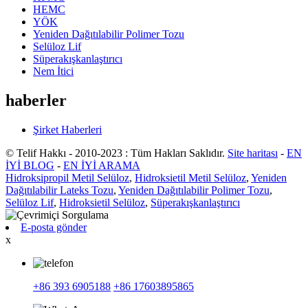
HEMC
YÖK
Yeniden Dağıtılabilir Polimer Tozu
Selüloz Lif
Süperakışkanlaştırıcı
Nem İtici
haberler
Şirket Haberleri
© Telif Hakkı - 2010-2023 : Tüm Hakları Saklıdır.
Site haritası
-
EN
İYİ BLOG
-
EN İYİ ARAMA
Hidroksipropil Metil Selüloz
,
Hidroksietil Metil Selüloz
,
Yeniden
Dağıtılabilir Lateks Tozu
,
Yeniden Dağıtılabilir Polimer Tozu
,
Selüloz Lif
,
Hidroksietil Selüloz
,
Süperakışkanlaştırıcı
E-posta gönder
x
+86 393 6905188
+86 17603895865