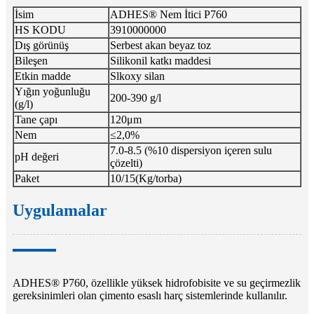
İsim
ADHES® Nem İtici P760
HS KODU
3910000000
Dış görünüş
Serbest akan beyaz toz
Bileşen
Silikonil katkı maddesi
Etkin madde
Slkoxy silan
Yığın yoğunluğu
200-390 g/l
(g/l)
Tane çapı
120μm
Nem
≤2,0%
7.0-8.5 (%10 dispersiyon içeren sulu
pH değeri
çözelti)
Paket
10/15(Kg/torba)
Uygulamalar
ADHES® P760, özellikle yüksek hidrofobisite ve su geçirmezlik
gereksinimleri olan çimento esaslı harç sistemlerinde kullanılır.