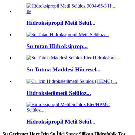
Hidroksipropil Metil Selül...
Su tutan Hidroksiprop...
Su Tutma Maddesi Hücresel...
Hidroksietilmetil Selüloz...
Hidroksipropil Metil Selül...
Su Geçirmez Harç İçin Su İtici Sprey Silikon Hidrofobik Toz