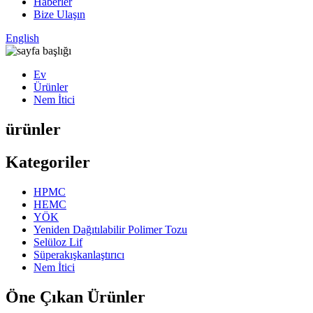
Haberler
Bize Ulaşın
English
Ev
Ürünler
Nem İtici
ürünler
Kategoriler
HPMC
HEMC
YÖK
Yeniden Dağıtılabilir Polimer Tozu
Selüloz Lif
Süperakışkanlaştırıcı
Nem İtici
Öne Çıkan Ürünler