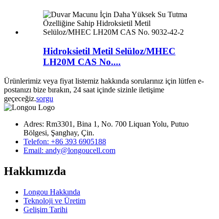
Hidroksietil Metil Selüloz/MHEC
LH20M CAS No....
Ürünlerimiz veya fiyat listemiz hakkında sorularınız için lütfen e-
postanızı bize bırakın, 24 saat içinde sizinle iletişime
geçeceğiz.
sorgu
Adres: Rm3301, Bina 1, No. 700 Liquan Yolu, Putuo
Bölgesi, Şanghay, Çin.
Telefon: +86 393 6905188
Email: andy@longoucell.com
Hakkımızda
Longou Hakkında
Teknoloji ve Üretim
Gelişim Tarihi