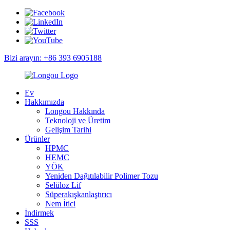
Bizi arayın: +86 393 6905188
Ev
Hakkımızda
Longou Hakkında
Teknoloji ve Üretim
Gelişim Tarihi
Ürünler
HPMC
HEMC
YÖK
Yeniden Dağıtılabilir Polimer Tozu
Selüloz Lif
Süperakışkanlaştırıcı
Nem İtici
İndirmek
SSS