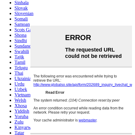
Sinhala
Slovak
Slovenian
Somali
Samoan
Scots Gaelic
Shona
Sindhi
Sundanese
Swahili
Tajik
Tamil
Telugu
Thai
Ukrainian
Urdu
Uzbek
Vietnamese
Welsh
Xhosa
Yiddish
Yoruba
Zulu
Kinyarwanda
Tatar