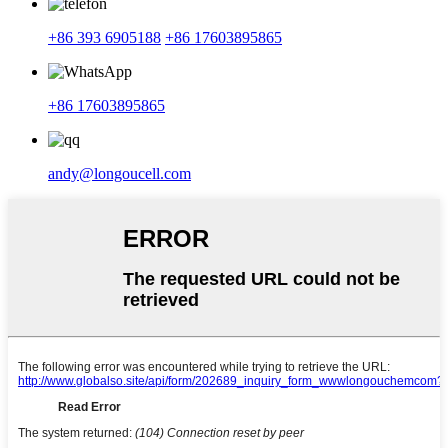
+86 393 6905188
+86 17603895865
+86 17603895865
andy@longoucell.com