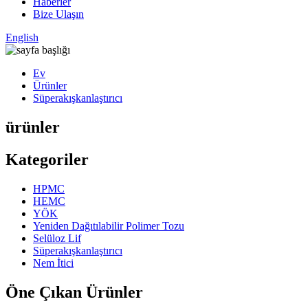
Haberler
Bize Ulaşın
English
Ev
Ürünler
Süperakışkanlaştırıcı
ürünler
Kategoriler
HPMC
HEMC
YÖK
Yeniden Dağıtılabilir Polimer Tozu
Selüloz Lif
Süperakışkanlaştırıcı
Nem İtici
Öne Çıkan Ürünler