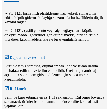
➢ PC-1121 harca hızlı plastikleşme hızı, yüksek sıvılaştırma
etkisi, köpük giderme kolaylığı ve zamanla bu özelliklerin düşük
kaybını sağlar.
➢ PC-1121, çeşitli çimento veya alçı bağlayıcıları, köpük
önleyici madde, geciktirici, genleştirici madde, hızlandırıcı vb.
gibi diğer katkı maddeleriyle iyi bir uyumluluğa sahiptir.
☑
Depolama ve teslimat
Kuru ve temiz şartlarda, orijinal ambalajında ​​ve ısıdan uzakta
muhafaza edilmeli ve teslim edilmelidir. Üretim için ambalaj
açıldıktan sonra nem girişini önlemek için sıkıca tekrar
kapatılmalıdır.
☑
Raf ömrü
Serin ve kuru ortamda en az 1 yıl saklanabilir. Raf ömrü boyunca
saklanacak ürünler için, kullanmadan önce kalite kontrol testi
yapılmalıdır.