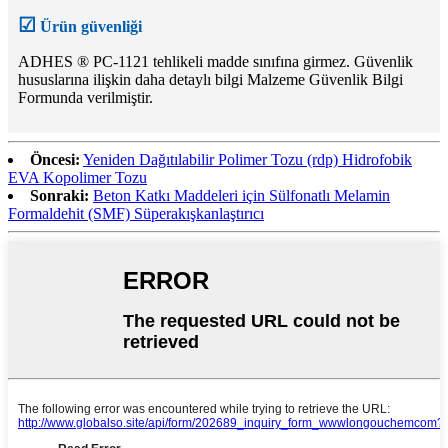
☑
Ürün güvenliği
ADHES ® PC-1121 tehlikeli madde sınıfına girmez. Güvenlik
hususlarına ilişkin daha detaylı bilgi Malzeme Güvenlik Bilgi
Formunda verilmiştir.
Öncesi:
Yeniden Dağıtılabilir Polimer Tozu (rdp) Hidrofobik
EVA Kopolimer Tozu
Sonraki:
Beton Katkı Maddeleri için Sülfonatlı Melamin
Formaldehit (SMF) Süperakışkanlaştırıcı