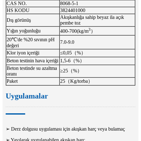
CAS NO.
8068-5-1
HS KODU
3824401000
Akışkanlığa sahip beyaz ila açık
Dış görünüş
pembe toz
3
Yığın yoğunluğu
400-700(kg/m
）
20℃'de %20 sıvının pH
7.0-9.0
değeri
Klor iyon içeriği
≤0,05（%）
Beton testinin hava içeriği
1,5-6（%）
Beton testinde su azaltma
≥25（%）
oranı
Paket
25（Kg/torba）
Uygulamalar
➢ Derz dolgusu uygulaması için akışkan harç veya bulamaç
➢ Yayılarak uygulanabilen akışkan harç