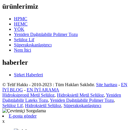
ürünlerimiz
HPMC
HEMC
YÖK
Yeniden Dağıtılabilir Polimer Tozu
Selüloz Lif
Süperakışkanlaştırıcı
Nem İtici
haberler
Şirket Haberleri
© Telif Hakkı - 2010-2023 : Tüm Hakları Saklıdır.
Site haritası
-
EN
İYİ BLOG
-
EN İYİ ARAMA
Hidroksipropil Metil Selüloz
,
Hidroksietil Metil Selüloz
,
Yeniden
Dağıtılabilir Lateks Tozu
,
Yeniden Dağıtılabilir Polimer Tozu
,
Selüloz Lif
,
Hidroksietil Selüloz
,
Süperakışkanlaştırıcı
E-posta gönder
x