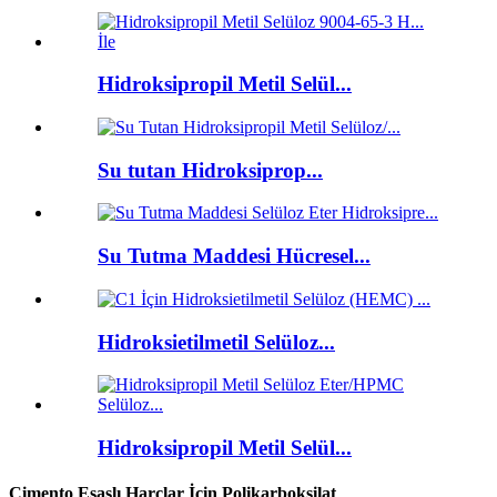
Hidroksipropil Metil Selül...
Su tutan Hidroksiprop...
Su Tutma Maddesi Hücresel...
Hidroksietilmetil Selüloz...
Hidroksipropil Metil Selül...
Çimento Esaslı Harçlar İçin Polikarboksilat