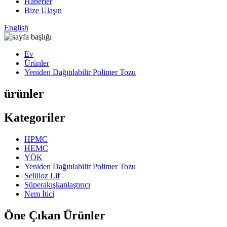
Haberler
Bize Ulaşın
English
Ev
Ürünler
Yeniden Dağıtılabilir Polimer Tozu
ürünler
Kategoriler
HPMC
HEMC
YÖK
Yeniden Dağıtılabilir Polimer Tozu
Selüloz Lif
Süperakışkanlaştırıcı
Nem İtici
Öne Çıkan Ürünler